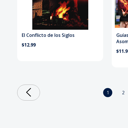
El Conflicto de los Siglos
Guía
Asom
$12.99
$11.
1
2