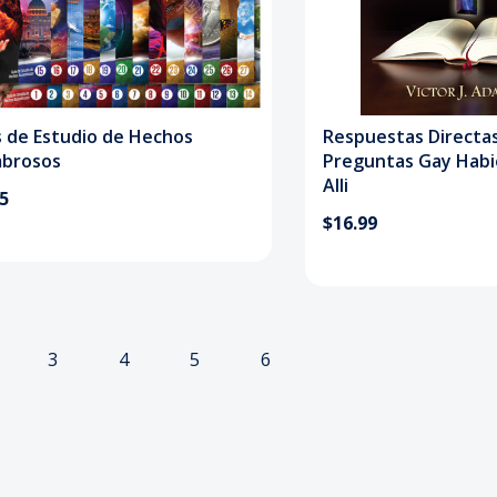
s de Estudio de Hechos
Respuestas Directas
brosos
Preguntas Gay Habi
Alli
95
$16.99
3
4
5
6