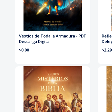
Vestíos de Toda la Armadura - PDF
Refle
Descarga Digital
Dele
$0.00
$2.29