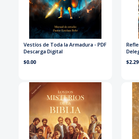
Vestíos de Toda la Armadura - PDF
Refle
Descarga Digital
Dele
$0.00
$2.29