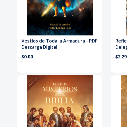
Vestíos de Toda la Armadura - PDF
Refle
Descarga Digital
Dele
$0.00
$2.29