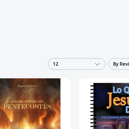
12
By Rev