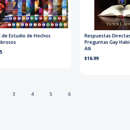
s de Estudio de Hechos
Respuestas Directas
brosos
Preguntas Gay Habi
Alli
95
$16.99
3
4
5
6