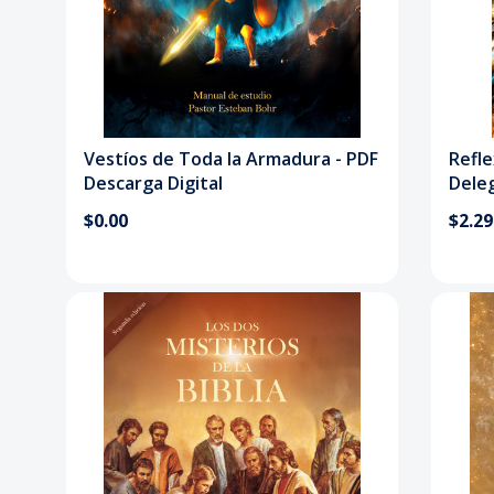
Vestíos de Toda la Armadura - PDF
Refle
Descarga Digital
Dele
$0.00
$2.29