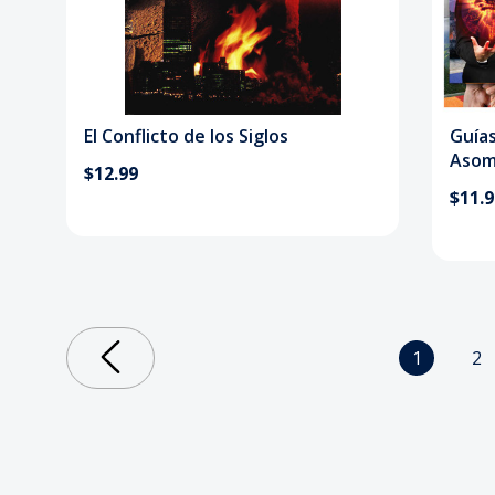
El Conflicto de los Siglos
Guía
Asom
$12.99
$11.
1
2