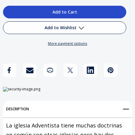
Quantity
Quantity
of
of
Conflicto
Conflicto
Add to Wishlist
Cósmico
Cósmico
More payment options
#01
#01
Add to My Wish List
-
-
Create New Wish List
MP3
MP3
View All Wish List
Descarga
Descarga
Digital
Digital
DESCRIPTION
La iglesia Adventista tiene muchas doctrinas
en común con otras iglesias pero hay dos