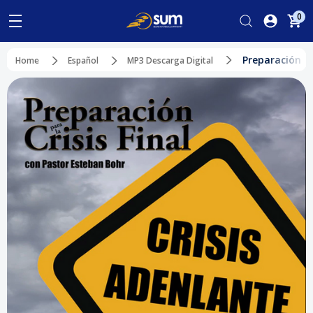
0
Preparación Pa
Home
Español
MP3 Descarga Digital