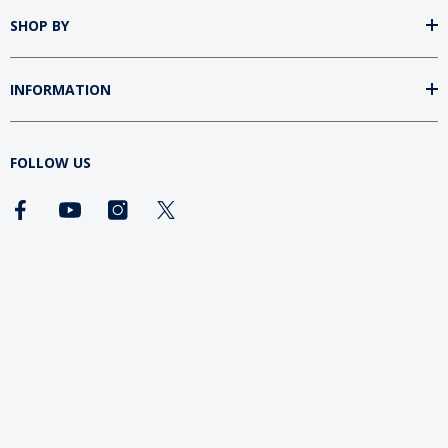
SHOP BY
INFORMATION
FOLLOW US
DOWNLOAD SUMtv APP
2026 Secrets Unsealed. All Rights
Reserved.