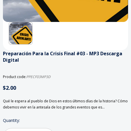
Preparación Para la Crisis Final #03 - MP3 Descarga
Digital
Product code:
PPECF03MP3D
$2.00
Qué le espera al pueblo de Dios en estos últimos días de la historia? Cómo
debemos vivir en la antesala de los grandes eventos que es…
Current
Quantity:
Stock: