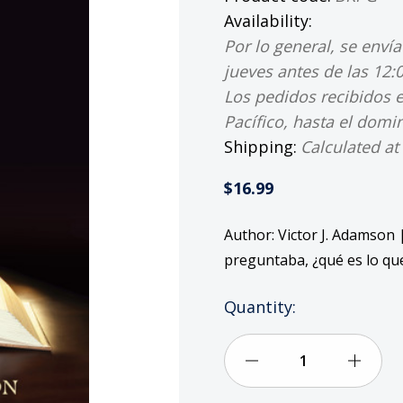
Availability:
Por lo general, se enví
jueves antes de las 12:
Los pedidos recibidos e
Pacífico, hasta el domi
Shipping:
Calculated at
$16.99
Author: Victor J. Adamson 
preguntaba, ¿qué es lo que
Current
Quantity:
Stock:
Decrease
Incre