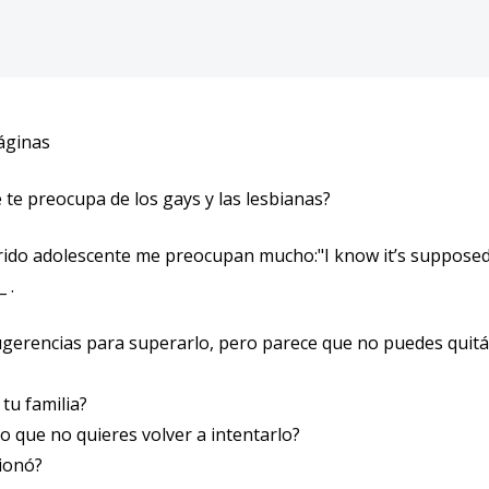
Alli
Alli
páginas
 te preocupa de los gays y las lesbianas?
rido adolescente me preocupan mucho:"I know it’s supposed 
 .
gerencias para superarlo, pero parece que no puedes quitá
tu familia?
 que no quieres volver a intentarlo?
cionó?