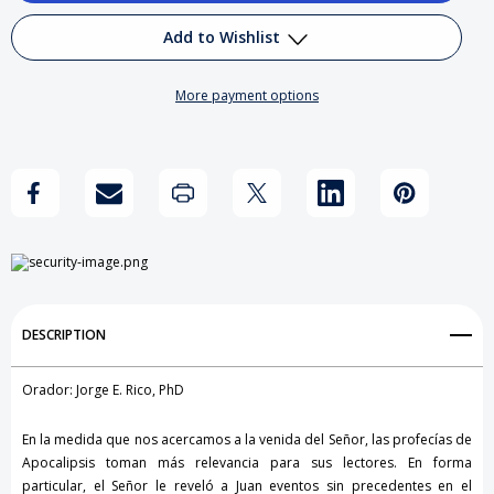
Voces
Voces
Add to Wishlist
y
y
More payment options
Señales
Señales
Add to My Wish List
del
del
Create New Wish List
Tiempo
Tiempo
View All Wish List
del
del
Fin
Fin
DESCRIPTION
Orador: Jorge E. Rico, PhD
En la medida que nos acercamos a la venida del Señor, las profecías de
Apocalipsis toman más relevancia para sus lectores. En forma
particular, el Señor le reveló a Juan eventos sin precedentes en el