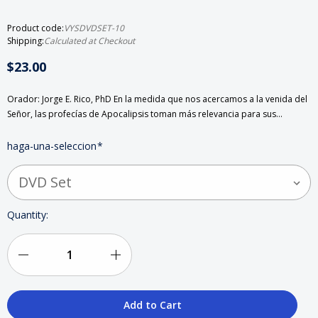
Product code:
VYSDVDSET-10
Shipping:
Calculated at Checkout
$23.00
Orador: Jorge E. Rico, PhD En la medida que nos acercamos a la venida del
Señor, las profecías de Apocalipsis toman más relevancia para sus…
haga-una-seleccion
*
Current
Quantity:
Stock:
Decrease
Increase
Quantity
Quantity
of
of