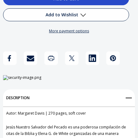
of
of
Jesús
Jesús
Add to Wishlist
nuestro
nuestro
More payment options
Salvador
Salvador
Add to My Wish List
del
del
Create New Wish List
pecado
pecado
View All Wish List
DESCRIPTION
Autor: Margaret Davis | 270 pages, soft cover
Jesús Nuestro Salvador del Pecado es una poderosa compilación de
citas de la Biblia y Elena G. de White organizadas de una manera