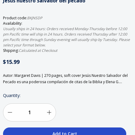
Jesús nuestro Salvador del pecado
Product code:
BKJNSDP
Availability:
Usually ships in 24 hours: Orders received Monday-Thursday before 12:00
pm Pacific time will ship in 24 hours. Orders received Thursday after 12:00
pm Pacific time through Sunday evening will usually ship by Tuesday. Please
select your format below.
Shipping:
Calculated at Checkout
$15.99
Autor: Margaret Davis | 270 pages, soft cover Jesús Nuestro Salvador del
Pecado es una poderosa compilación de citas de la Biblia y Elena G.…
Current
Quantity:
Stock:
Decrease
Increase
Quantity
Quantity