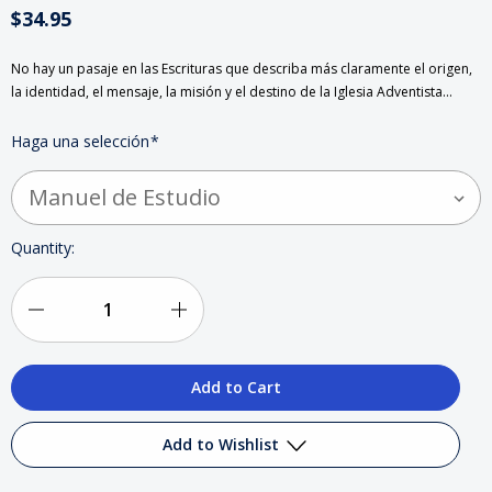
$34.95
No hay un pasaje en las Escrituras que describa más claramente el origen,
la identidad, el mensaje, la misión y el destino de la Iglesia Adventista…
Haga una selección
*
Current
Quantity:
Stock:
Decrease
Increase
Quantity
Quantity
of
of
La
La
Add to Wishlist
Razón
Razón