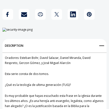
Última
Última
Create New Wish List
Generación
Generación
View All Wish List
DESCRIPTION
Oradores: Esteban Bohr, David Salazar, Daniel Miranda, David
Respreto, Gerzon Gómez, y José Miguel Alarcón
Esta serie consta de dos tomos.
¿Qué es la teología de ultima generación (TUG)?
Es muy probable que hayas escuchado esta frase en la iglesia durante
los ültimos años. ¿Es una herejía anti-evangelio, legalista, como algunos
han alegado? ¿O es la justificación basada en la Biblia para la