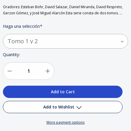
Oradores: Esteban Bohr, David Salazar, Daniel Miranda, David Respreto,
Gerzon Gómez, y José Miguel Alarcón Esta serie consta de dos tomos. …
Haga una selección
*
Current
Quantity:
Stock:
Decrease
Increase
Quantity
Quantity
of
of
Teología
Teología
Add to Wishlist
de
de
More payment options
la
la
Add to My Wish List